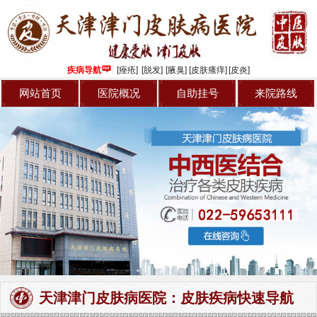
疾病导航
[痤疮]
[脱发]
[腋臭]
[皮肤瘙痒]
[皮炎]
网站首页
医院概况
自助挂号
来院路线
天津津门皮肤病医院：皮肤疾病快速导航