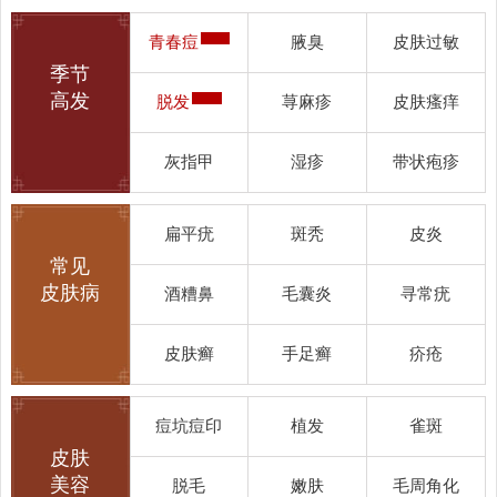
青春痘
腋臭
皮肤过敏
季节
高发
脱发
荨麻疹
皮肤瘙痒
灰指甲
湿疹
带状疱疹
扁平疣
斑秃
皮炎
常见
皮肤病
酒糟鼻
毛囊炎
寻常疣
皮肤癣
手足癣
疥疮
痘坑痘印
植发
雀斑
皮肤
美容
脱毛
嫩肤
毛周角化