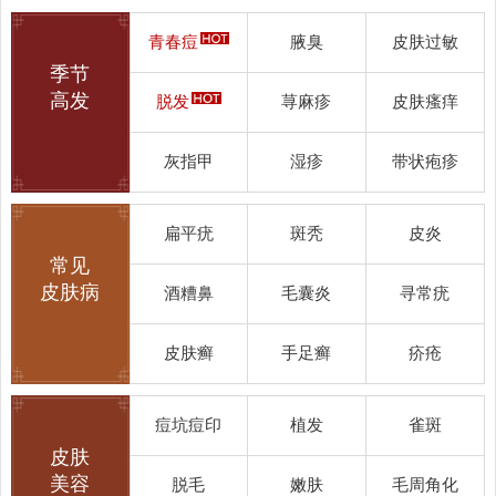
青春痘
腋臭
皮肤过敏
季节
高发
脱发
荨麻疹
皮肤瘙痒
灰指甲
湿疹
带状疱疹
扁平疣
斑秃
皮炎
常见
皮肤病
酒糟鼻
毛囊炎
寻常疣
皮肤癣
手足癣
疥疮
痘坑痘印
植发
雀斑
皮肤
美容
脱毛
嫩肤
毛周角化