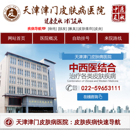
疾病导航
[痤疮]
[脱发]
[腋臭]
[皮肤瘙痒]
[皮炎]
网站首页
医院概况
自助挂号
来院路线
天津津门皮肤病医院：皮肤疾病快速导航